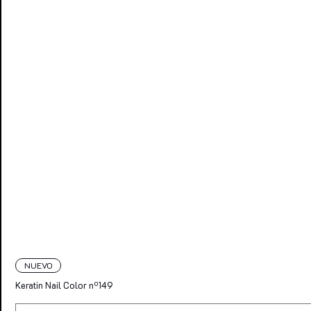
NUEVO
Keratin Nail Color nº149