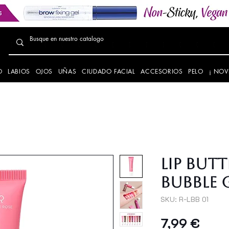
O
LABIOS
OJOS
UÑAS
CIUDADO FACIAL
ACCESORIOS
PELO
¡ NOV
LIP BUTT
BUBBLE
SKU: R-LBB 01
Preci
7,99 €