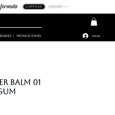
COMPRAR
EDADES !
PROMOCIONES
Iniciar sesión
ER BALM 01
 GUM
o