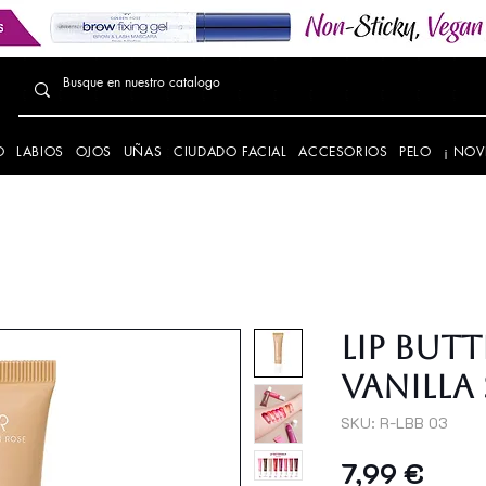
O
LABIOS
OJOS
UÑAS
CIUDADO FACIAL
ACCESORIOS
PELO
¡ NOV
LIP BUTT
VANILLA
SKU: R-LBB 03
Preci
7,99 €