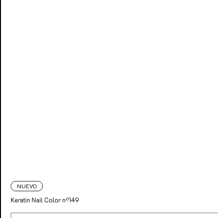
NUEVO
Keratin Nail Color nº149