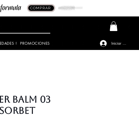
COMPRAR
EDADES !
PROMOCIONES
Iniciar sesión
ER BALM 03
 SORBET
o