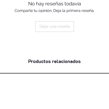
behenate/eicosadio
No hay reseñas todavía
soybean glycerides,
Comparte tu opinión. Deja la primera reseña.
butter unsaponifiabl
nicotinate, glycine 
fruit extract, zingib
Dejar una reseña
palmitate, citric aci
77491, ci 77492, ci
42090, ci 45410, ci
45380, ci 12085, c
Productos relacionados