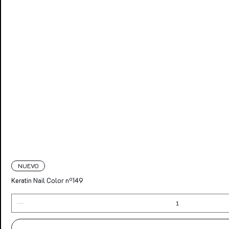
NUEVO
Keratin Nail Color nº149