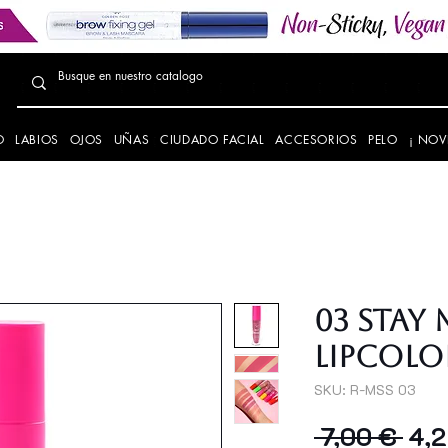
O
LABIOS
OJOS
UÑAS
CIUDADO FACIAL
ACCESORIOS
PELO
¡ NOV
03 STAY
LIPCOLO
SKU: R-MSS 03
Prec
 7,00 € 
4,2