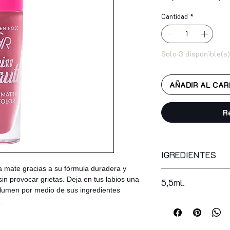
Cantidad
*
Solo 3 disponible(s)
AÑADIR AL CAR
R
IGREDIENTES
ra mate gracias a su fórmula duradera y
isododecane, mica, 
sin provocar grietas. Deja en tus labios una
5,5ml.
trimethylsiloxysilic
lumen por medio de sus ingredientes
stearate, isohexade
 .
kaolin, synthetic be
propylene carbonate