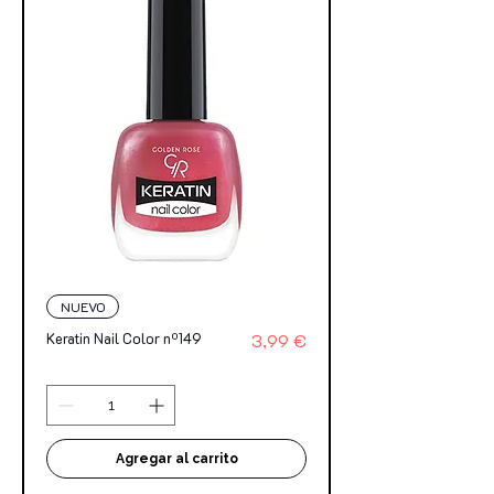
NUEVO
Precio
Keratin Nail Color nº149
3,99 €
Agregar al carrito