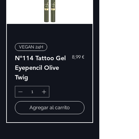
VEGAN 24H
Precio
8,99 €
Nº114 Tattoo Gel
Eyepencil Olive
Twig
Agregar al carrito