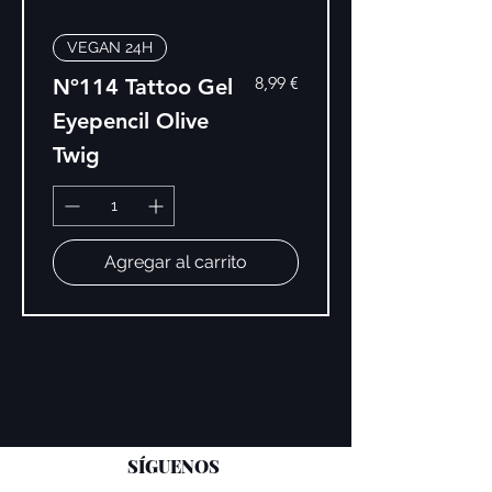
VEGAN 24H
Precio
8,99 €
Nº114 Tattoo Gel
Eyepencil Olive
Twig
Agregar al carrito
SÍGUENOS