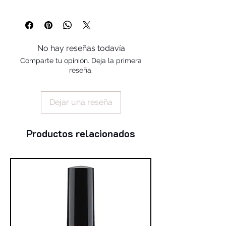
phenoxyethanol, propylene carbonate,
potassium sorbate, tocopheryl acetate,
ethylhexylglycerin, bisabolol, bht,
farnesol, tocopherol.
No hay reseñas todavía
Comparte tu opinión. Deja la primera
reseña.
Dejar una reseña
Productos relacionados