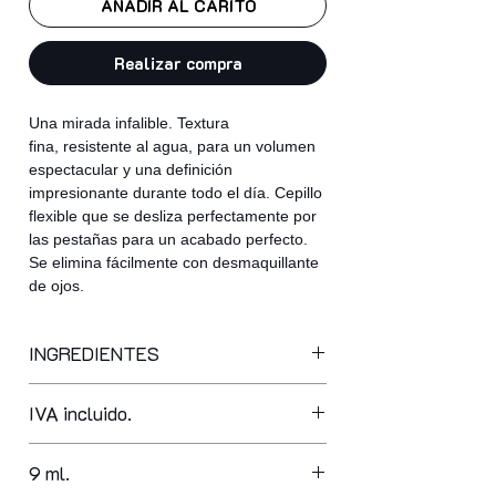
AÑADIR AL CARITO
Realizar compra
Una mirada infalible. Textura
fina, resistente al agua, para un volumen
espectacular y una definición
impresionante durante todo el día. Cepillo
flexible que se desliza perfectamente por
las pestañas para un acabado perfecto.
Se elimina fácilmente con desmaquillante
de ojos.
INGREDIENTES
isododecane, aqua, cera alba, cl
IVA incluido.
77499, euphorbia cerifera cera,
vp/hexadecene copolymer, copernicia
cerifera cera, disteardimonium
9 ml.
hectorite, sorbitan isostearate,