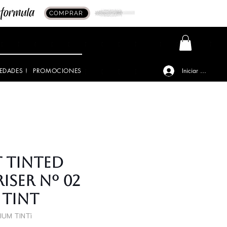
COMPRAR
EDADES !
PROMOCIONES
Iniciar sesión
 TINTED
ISER Nº 02
 TINT
IUM TINTi