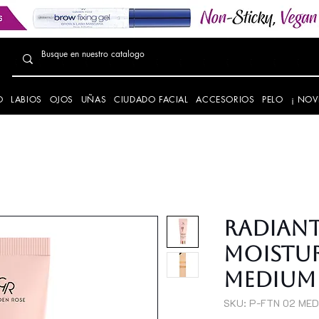
O
LABIOS
OJOS
UÑAS
CIUDADO FACIAL
ACCESORIOS
PELO
¡ NOV
RADIANT
MOISTUR
MEDIUM
SKU: P-FTN 02 MED