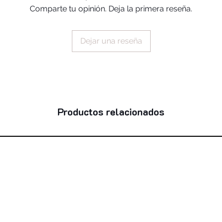
Comparte tu opinión. Deja la primera reseña.
acid, parfum, serine
ethylhexylglycerin,
hyaluronate, alumina
Dejar una reseña
palmitate, dipropyl
sodium citrate, ascor
acid, allantoin, dis
ci 77491, ci 77492
Productos relacionados