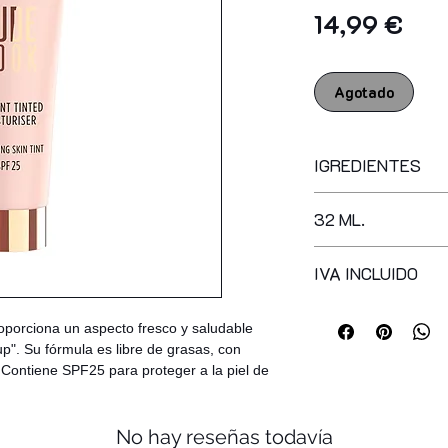
Prec
14,99 €
Agotado
IGREDIENTES
aqua, diphenylsilox
32 ML.
methicone, dimethic
methoxycinnamate, gl
peg-9 polydimethyls
IVA INCLUIDO
phenoxyethanol, ac
dimethicone/peg-10
oporciona un aspecto fresco y saludable
sulfate, tocopheryl 
p". Su fórmula es libre de grasas, con
dioxide (nano), but
 Contiene SPF25 para proteger a la piel de
peg-8, sodium chlor
dimethicone/vinyl 
triethoxysilylethyl
No hay reseñas todavía
dimethicone, alumin