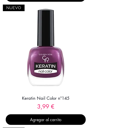
NUEVO
Keratin Nail Color nº145
Precio
3,99 €
Agregar al carrito