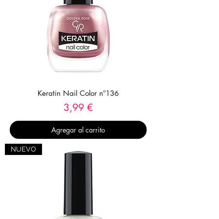
Keratin Nail Color nº136
Precio
3,99 €
Agregar al carrito
NUEVO