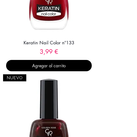
Keratin Nail Color nº133
Precio
3,99 €
Agregar al carrito
NUEVO