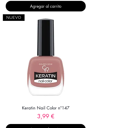
Agregar al carrito
NUEVO
Keratin Nail Color nº147
Precio
3,99 €