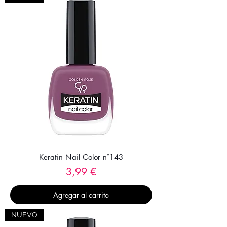
Keratin Nail Color nº143
Precio
3,99 €
Agregar al carrito
NUEVO