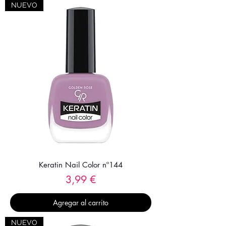
NUEVO
Keratin Nail Color nº144
Precio
3,99 €
Agregar al carrito
NUEVO