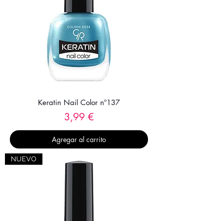
Keratin Nail Color nº137
Precio
3,99 €
Agregar al carrito
NUEVO