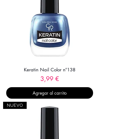
Keratin Nail Color nº138
Precio
3,99 €
Agregar al carrito
NUEVO