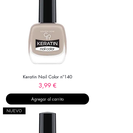
Keratin Nail Color nº140
Precio
3,99 €
Agregar al carrito
NUEVO