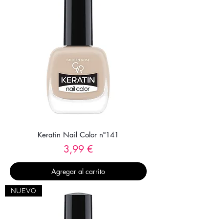
Keratin Nail Color nº141
Precio
3,99 €
Agregar al carrito
NUEVO