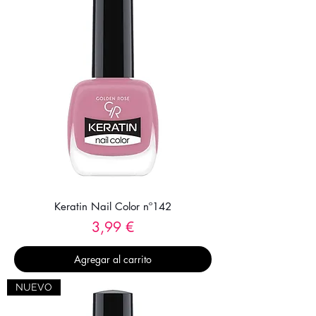
Keratin Nail Color nº142
Precio
3,99 €
Agregar al carrito
NUEVO