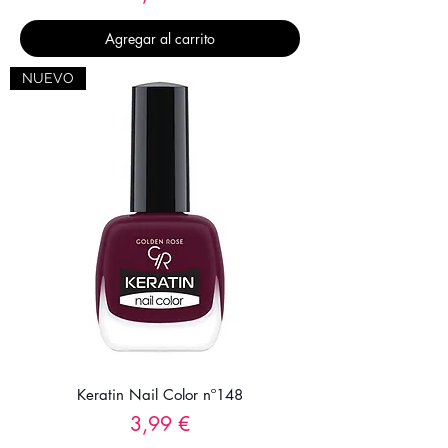
Agregar al carrito
NUEVO
Keratin Nail Color nº148
Precio
3,99 €