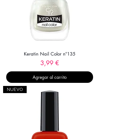
Keratin Nail Color nº135
Precio
3,99 €
Agregar al carrito
NUEVO