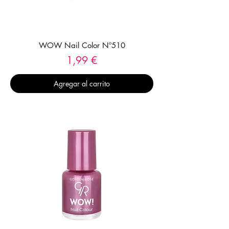
WOW Nail Color Nº510
Precio
1,99 €
Agregar al carrito