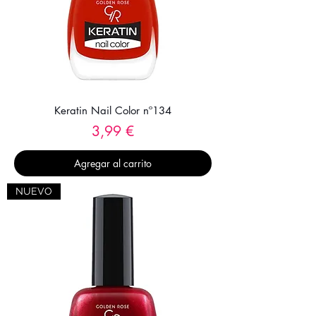
Keratin Nail Color nº134
Precio
3,99 €
Agregar al carrito
NUEVO