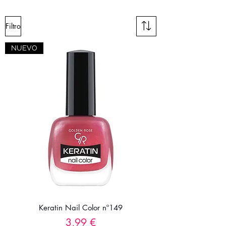
Filtro
NUEVO
Keratin Nail Color nº149
Precio
3,99 €