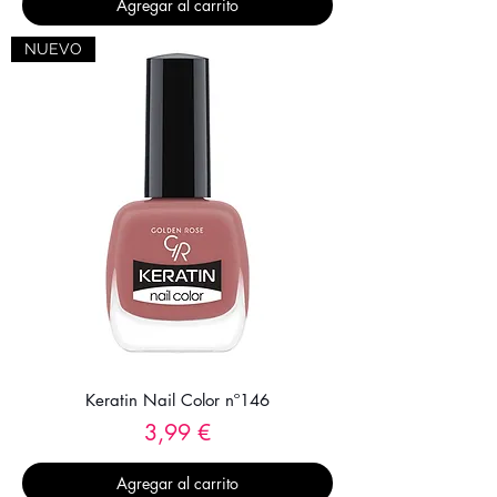
Agregar al carrito
NUEVO
Keratin Nail Color nº146
Precio
3,99 €
Agregar al carrito