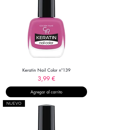
Keratin Nail Color nº139
Precio
3,99 €
Agregar al carrito
NUEVO