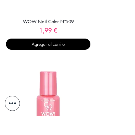
WOW Nail Color Nº509
Precio
1,99 €
Agregar al carrito