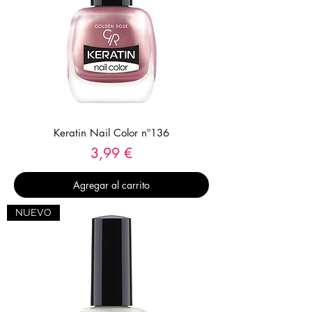
Keratin Nail Color nº136
Precio
3,99 €
Agregar al carrito
NUEVO