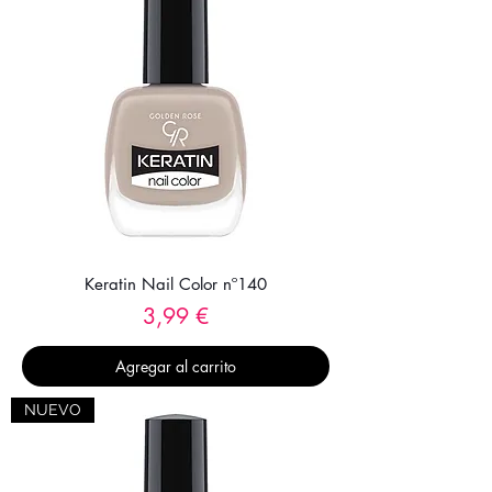
Keratin Nail Color nº140
Precio
3,99 €
Agregar al carrito
NUEVO