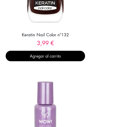
Keratin Nail Color nº132
Precio
3,99 €
Agregar al carrito