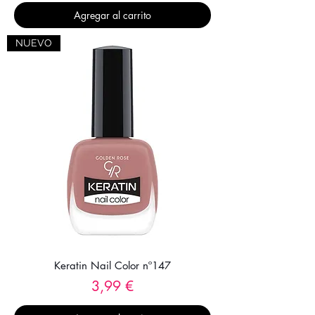
Agregar al carrito
NUEVO
Keratin Nail Color nº147
Precio
3,99 €