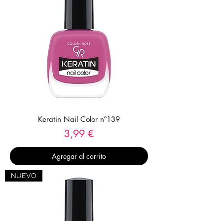
Keratin Nail Color nº139
Precio
3,99 €
Agregar al carrito
NUEVO