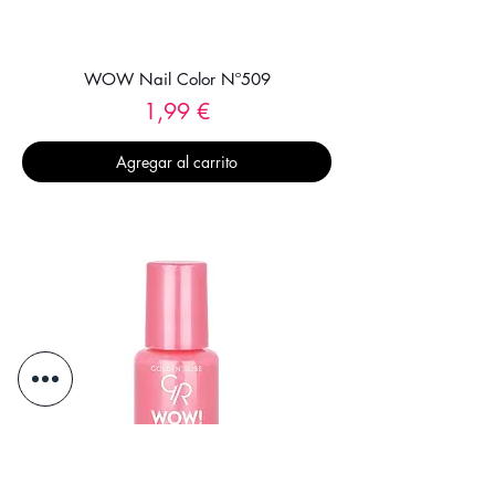
WOW Nail Color Nº509
Precio
1,99 €
Agregar al carrito