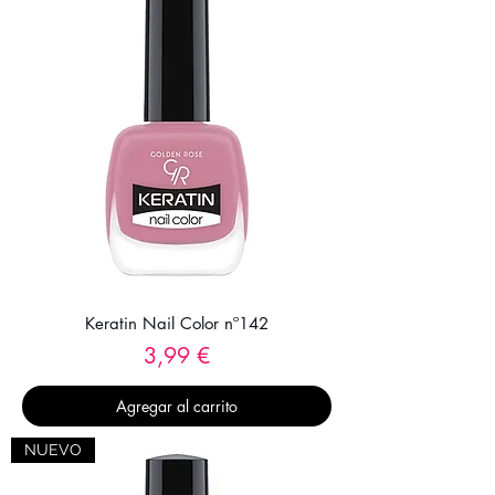
Keratin Nail Color nº142
Precio
3,99 €
Agregar al carrito
NUEVO