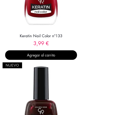
Keratin Nail Color nº133
Precio
3,99 €
Agregar al carrito
NUEVO