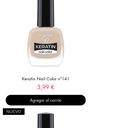
Keratin Nail Color nº141
Precio
3,99 €
Agregar al carrito
NUEVO