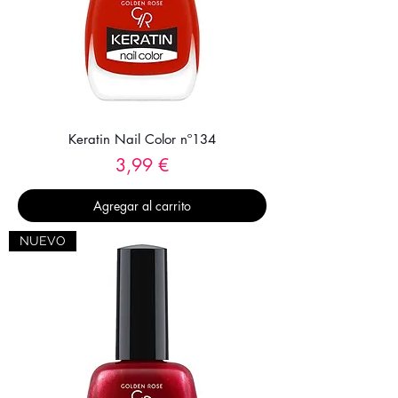
Keratin Nail Color nº134
Precio
3,99 €
Agregar al carrito
NUEVO