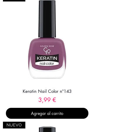
Keratin Nail Color nº143
Precio
3,99 €
Agregar al carrito
NUEVO