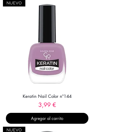
NUEVO
Keratin Nail Color nº144
Precio
3,99 €
Agregar al carrito
NUEVO