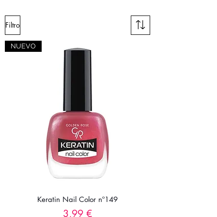
Filtro
NUEVO
Keratin Nail Color nº149
Precio
3,99 €