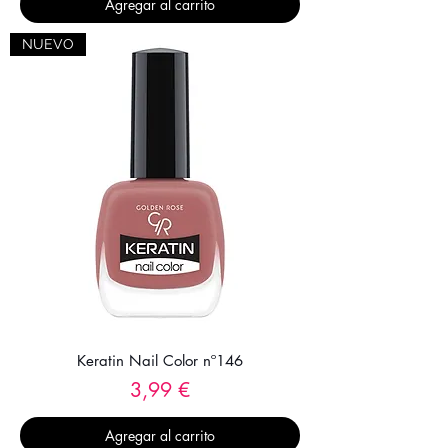
Agregar al carrito
NUEVO
Keratin Nail Color nº146
Precio
3,99 €
Agregar al carrito