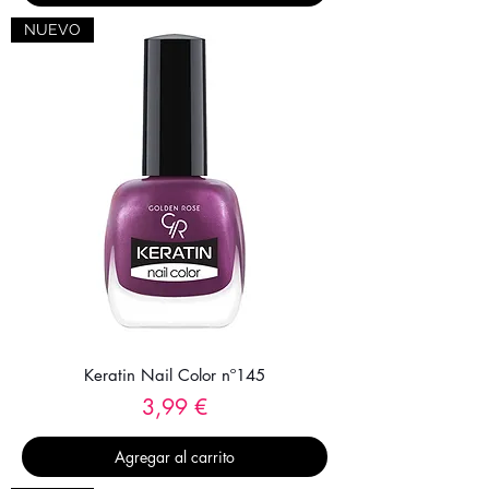
NUEVO
Keratin Nail Color nº145
Precio
3,99 €
Agregar al carrito