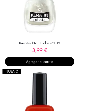
Keratin Nail Color nº135
Precio
3,99 €
Agregar al carrito
NUEVO