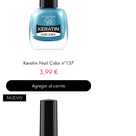
Keratin Nail Color nº137
Precio
3,99 €
Agregar al carrito
NUEVO