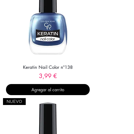
Keratin Nail Color nº138
Precio
3,99 €
Agregar al carrito
NUEVO