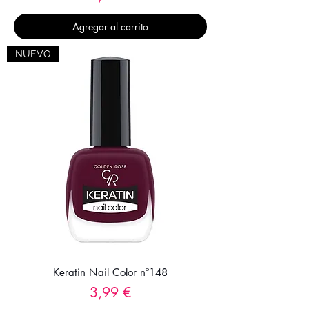
Agregar al carrito
NUEVO
Keratin Nail Color nº148
Precio
3,99 €