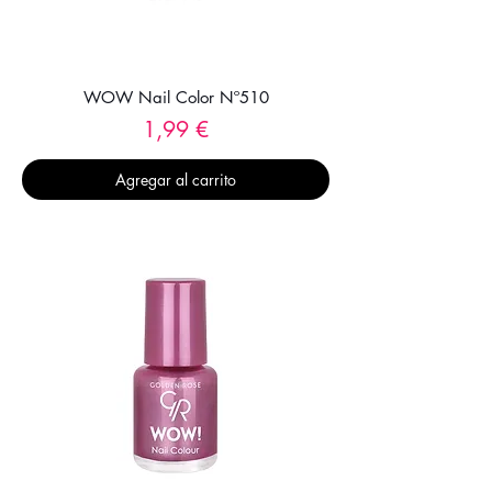
WOW Nail Color Nº510
Precio
1,99 €
Agregar al carrito