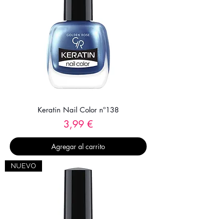
Keratin Nail Color nº138
Precio
3,99 €
Agregar al carrito
NUEVO