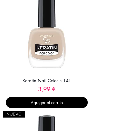
Keratin Nail Color nº141
Precio
3,99 €
Agregar al carrito
NUEVO