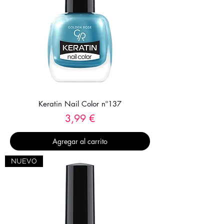
Keratin Nail Color nº137
Precio
3,99 €
Agregar al carrito
NUEVO