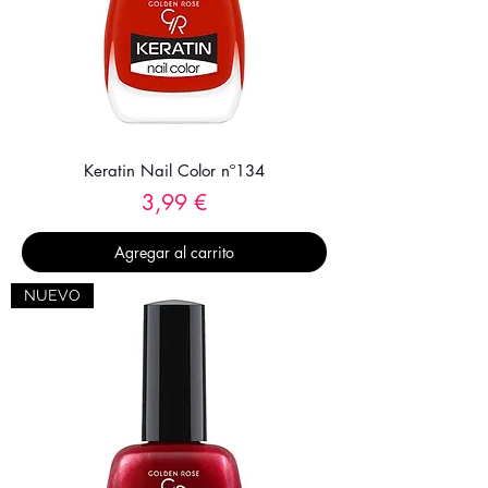
Keratin Nail Color nº134
Precio
3,99 €
Agregar al carrito
NUEVO