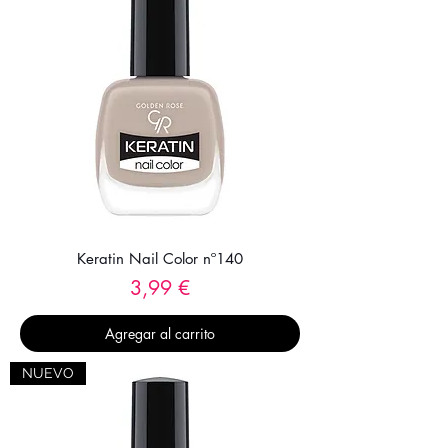
Keratin Nail Color nº140
Precio
3,99 €
Agregar al carrito
NUEVO