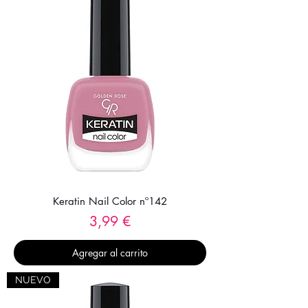
Keratin Nail Color nº142
Precio
3,99 €
Agregar al carrito
NUEVO