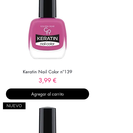
Keratin Nail Color nº139
Precio
3,99 €
Agregar al carrito
NUEVO