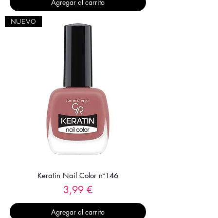
Agregar al carrito
NUEVO
Keratin Nail Color nº146
Precio
3,99 €
Agregar al carrito