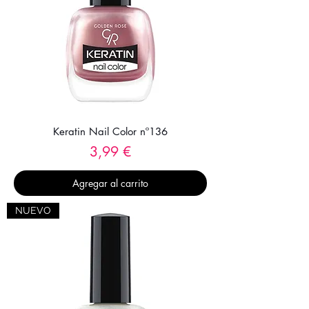
Keratin Nail Color nº136
Precio
3,99 €
Agregar al carrito
NUEVO