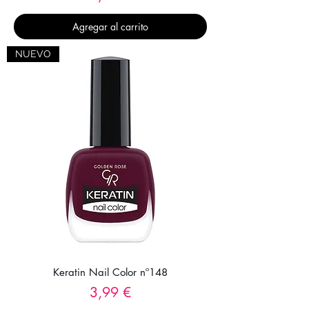
Agregar al carrito
NUEVO
Keratin Nail Color nº148
Precio
3,99 €