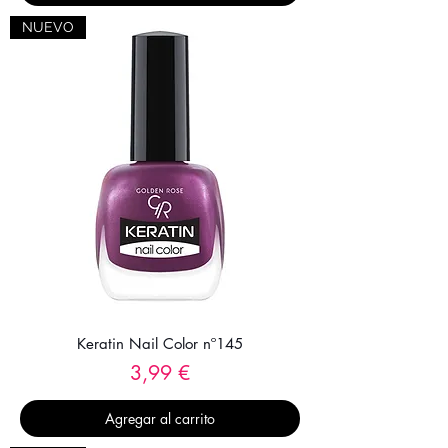
NUEVO
Keratin Nail Color nº145
Precio
3,99 €
Agregar al carrito