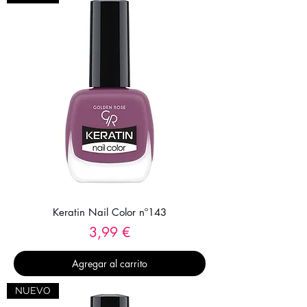
Keratin Nail Color nº143
Precio
3,99 €
Agregar al carrito
NUEVO