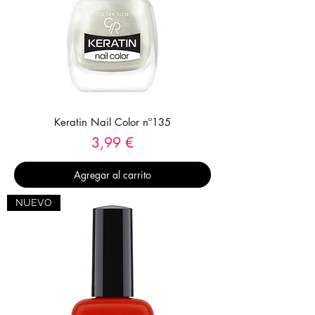
Keratin Nail Color nº135
Precio
3,99 €
Agregar al carrito
NUEVO