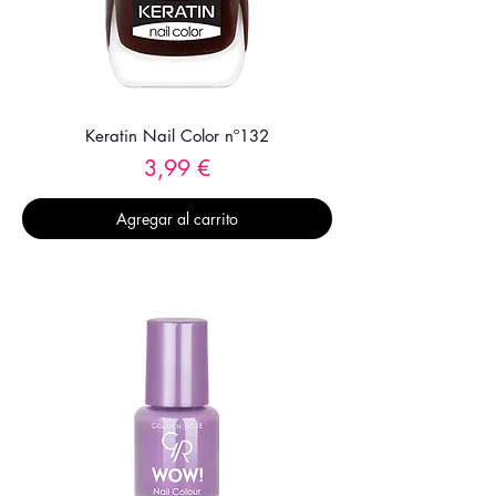
Keratin Nail Color nº132
Precio
3,99 €
Agregar al carrito