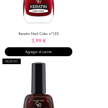
Keratin Nail Color nº133
Precio
3,99 €
Agregar al carrito
NUEVO