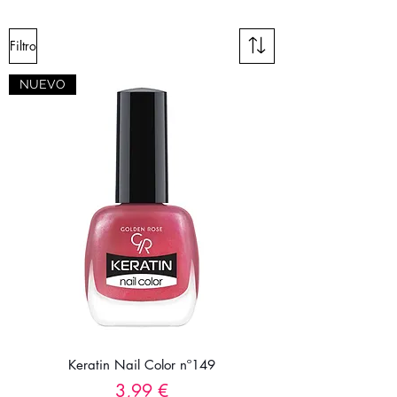
Filtro
NUEVO
Keratin Nail Color nº149
Precio
3,99 €