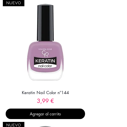
NUEVO
Keratin Nail Color nº144
Precio
3,99 €
Agregar al carrito
NUEVO