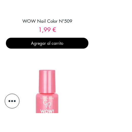
WOW Nail Color Nº509
Precio
1,99 €
Agregar al carrito