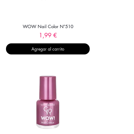
WOW Nail Color Nº510
Precio
1,99 €
Agregar al carrito