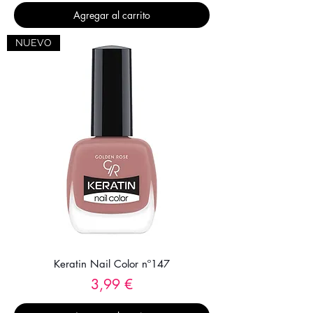
Agregar al carrito
NUEVO
Keratin Nail Color nº147
Precio
3,99 €